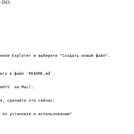
е ISO.
нели Explorer и выберите "Создать новый файл".

его в файл `README.md`.

md+S` на Mac).

я, сделайте это сейчас:

 по установке и использованию"
