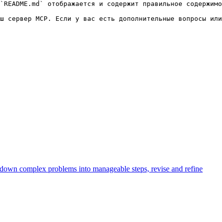
`README.md` отображается и содержит правильное содержимо
k down complex problems into manageable steps, revise and refine