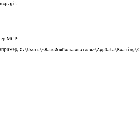
mcp.git

вер MCP:
например,
C:\Users\<ВашеИмяПользователя>\AppData\Roaming\C