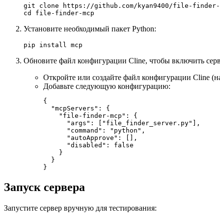
git clone https://github.com/kyan9400/file-finder-
Установите необходимый пакет Python:
Обновите файл конфигурации Cline, чтобы включить сер
Откройте или создайте файл конфигурации Cline (
Добавьте следующую конфигурацию:
{

  "mcpServers": {

    "file-finder-mcp": {

      "args": ["file_finder_server.py"],

      "command": "python",

      "autoApprove": [],

      "disabled": false

    }

  }

Запуск сервера
Запустите сервер вручную для тестирования: