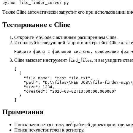
Также Cline автоматически запустит его при использовании ин
Тестирование с Cline
Откройте VSCode с активным расширением Cline.
Используйте следующий запрос в интерфейсе Cline для те
Cline вызовет инструмент
, и вы увидите отв
find_files
[

  {

    "file_name": "test_file.txt",

    "path": "D:\\files\\NEW JOB\\file-finder-mcp\\
    "size": 1234,

    "created": "2025-03-02T13:00:00.000000"

  }

Примечания
Поиск начинается с текущей рабочей директории, где зап
Поиск нечувствителен к регистру.