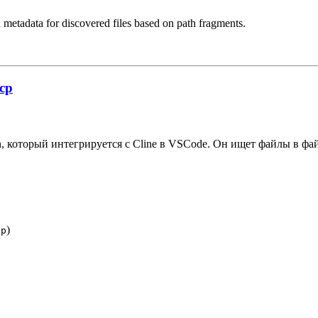
ed metadata for discovered files based on path fragments.
mcp
n, который интегрируется с Cline в VSCode. Он ищет файлы в фа
)
cp