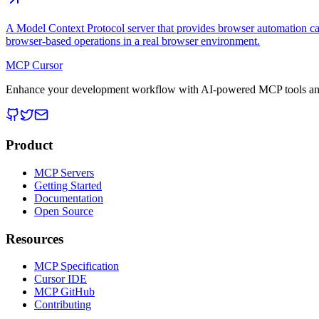
A Model Context Protocol server that provides browser automation cap
browser-based operations in a real browser environment.
MCP Cursor
Enhance your development workflow with AI-powered MCP tools and
Product
MCP Servers
Getting Started
Documentation
Open Source
Resources
MCP Specification
Cursor IDE
MCP GitHub
Contributing