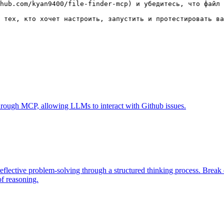
hub.com/kyan9400/file-finder-mcp) и убедитесь, что файл 
 through MCP, allowing LLMs to interact with Github issues.
eflective problem-solving through a structured thinking process. Brea
of reasoning.