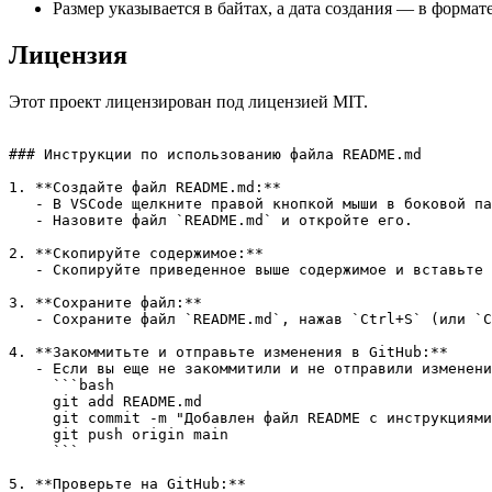
Размер указывается в байтах, а дата создания — в формат
Лицензия
Этот проект лицензирован под лицензией MIT.
### Инструкции по использованию файла README.md

1. **Создайте файл README.md:**

   - В VSCode щелкните правой кнопкой мыши в боковой па
   - Назовите файл `README.md` и откройте его.

2. **Скопируйте содержимое:**

   - Скопируйте приведенное выше содержимое и вставьте 
3. **Сохраните файл:**

   - Сохраните файл `README.md`, нажав `Ctrl+S` (или `C
4. **Закоммитьте и отправьте изменения в GitHub:**

   - Если вы еще не закоммитили и не отправили изменени
     ```bash

     git add README.md

     git commit -m "Добавлен файл README с инструкциями
     git push origin main

     ```

5. **Проверьте на GitHub:**
