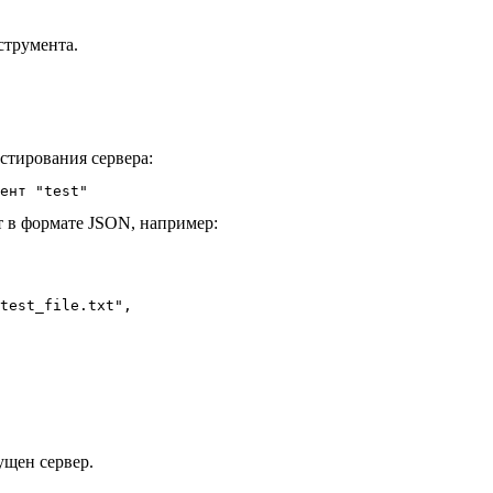
струмента.
стирования сервера:
ет в формате JSON, например:
test_file.txt",

ущен сервер.