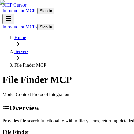
MCP Cursor
Introduction
MCPs
Sign In
Introduction
MCPs
Sign In
Home
Servers
File Finder
MCP
File Finder
MCP
Model Context Protocol Integration
Overview
Provides file search functionality within filesystems, returning detail
File Finder