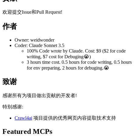
欢迎提交Issue和Pull Request!
作者
Owner: weidwonder
Coder: Claude Sonnet 3.5
100% Code wrote by Claude. Cost: $9 ($2 for code
writing, $7 cost for Debuging😭)
3 hours time cost. 0.5 hours for code writing, 0.5 hours
for env preparing, 2 hours for debuging.😭
致谢
感谢所有为项目做出贡献的开发者!
特别感谢:
Crawl4ai
项目提供的优秀网页内容提取技术支持
Featured MCPs