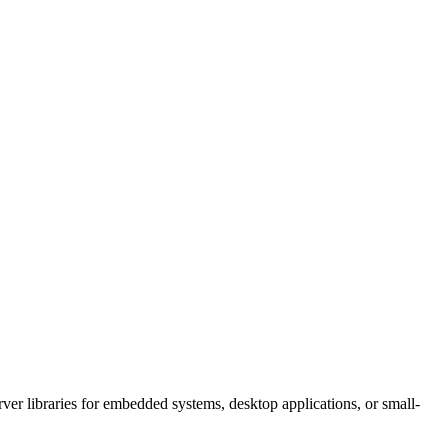
ver libraries for embedded systems, desktop applications, or small-