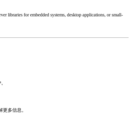
ver libraries for embedded systems, desktop applications, or small-
护。
解更多信息。