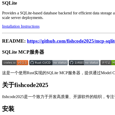
SQLite
Provides a SQLite-based database backend for efficient data storage a
scale server deployments.
Installation Instructions
README:
https://github.com/fishcode2025/mcp-sqlit
SQLite MCP服务器
这是一个使用Rust实现的SQLite MCP服务器，提供通过Model Con
关于fishcode2025
fishcode2025是一个致力于开发高质量、开源软件的组织，
安装