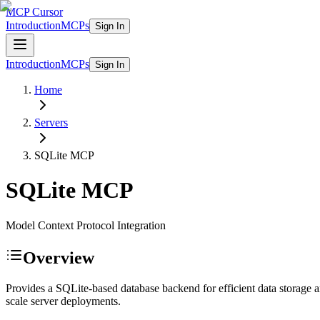
MCP Cursor
Introduction
MCPs
Sign In
Introduction
MCPs
Sign In
Home
Servers
SQLite
MCP
SQLite
MCP
Model Context Protocol Integration
Overview
Provides a SQLite-based database backend for efficient data storage a
scale server deployments.