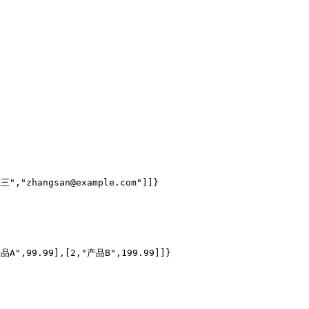
","zhangsan@example.com"]]}

品A",99.99],[2,"产品B",199.99]]}
