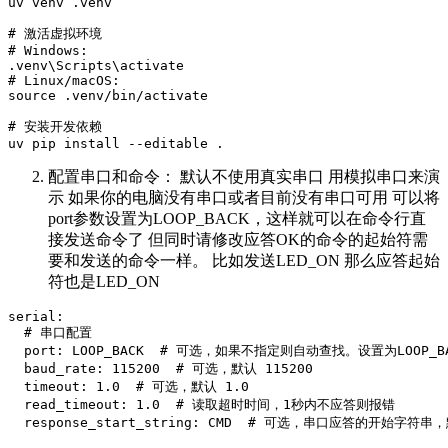
uv venv .venv

# 激活虚拟环境

# Windows:

.venv\Scripts\activate

# Linux/macOS:

source .venv/bin/activate

# 安装开发依赖

配置串口和命令： 默认不使用真实串口 用模拟串口来演
示 如果你的电脑没有串口或者目前没有串口可用 可以将
port参数设置为LOOP_BACK，这样就可以在命令行直
接发送命令了 但同时请修改应答OK的命令的起始符需
要和发送的命令一样。 比如发送LED_ON 那么应答起始
符也是LED_ON
serial:

  # 串口配置

  port: LOOP_BACK  # 可选，如果不指定则自动查找。设置为LOO
  baud_rate: 115200  # 可选，默认 115200

  timeout: 1.0  # 可选，默认 1.0

  read_timeout: 1.0  # 读取超时时间，1秒内不应答则报错

  response_start_string: CMD  # 可选，串口应答的开始字符串，