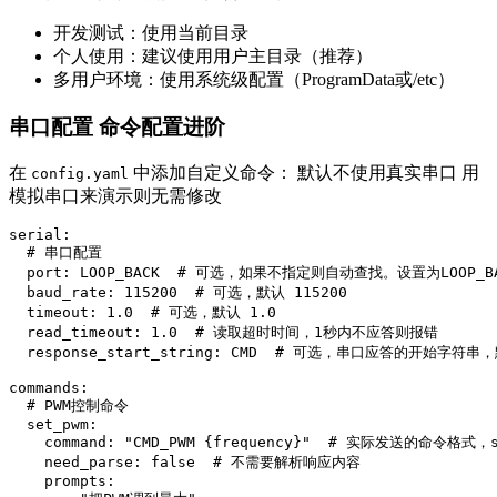
开发测试：使用当前目录
个人使用：建议使用用户主目录（推荐）
多用户环境：使用系统级配置（ProgramData或/etc）
串口配置 命令配置进阶
在
中添加自定义命令： 默认不使用真实串口 用
config.yaml
模拟串口来演示则无需修改
serial:

  # 串口配置

  port: LOOP_BACK  # 可选，如果不指定则自动查找。设置为LOO
  baud_rate: 115200  # 可选，默认 115200

  timeout: 1.0  # 可选，默认 1.0

  read_timeout: 1.0  # 读取超时时间，1秒内不应答则报错

  response_start_string: CMD  # 可选，串口应答的开始字符串，
commands:

  # PWM控制命令

  set_pwm:

    command: "CMD_PWM {frequency}"  # 实际发送的命令格式，
    need_parse: false  # 不需要解析响应内容

    prompts:
