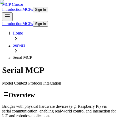
MCP Cursor
Introduction
MCPs
Sign In
Introduction
MCPs
Sign In
Home
Servers
Serial
MCP
Serial
MCP
Model Context Protocol Integration
Overview
Bridges with physical hardware devices (e.g. Raspberry Pi) via
serial communication, enabling real-world control and interaction for
IoT and robotics applications.