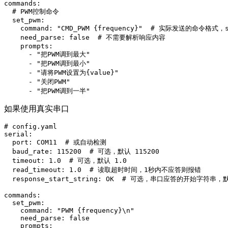
commands:

  # PWM控制命令

  set_pwm:

    command: "CMD_PWM {frequency}"  # 实际发送的命令格式，
    need_parse: false  # 不需要解析响应内容

    prompts:

      - "把PWM调到最大"

      - "把PWM调到最小"

      - "请将PWM设置为{value}"

      - "关闭PWM"

如果使用真实串口
# config.yaml

serial:

  port: COM11  # 或自动检测

  baud_rate: 115200  # 可选，默认 115200

  timeout: 1.0  # 可选，默认 1.0

  read_timeout: 1.0  # 读取超时时间，1秒内不应答则报错

  response_start_string: OK  # 可选，串口应答的开始字符串，默
commands:

  set_pwm:

    command: "PWM {frequency}\n"

    need_parse: false

    prompts:
